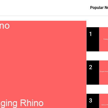
Popular 
ino
1
2
3