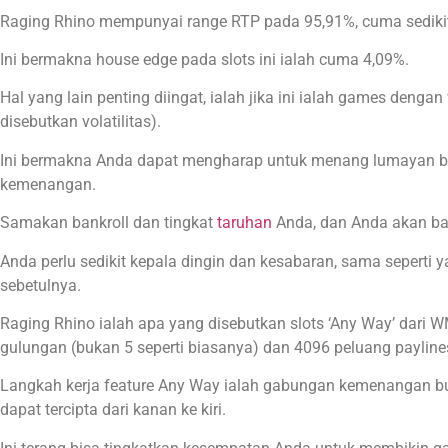
Raging Rhino mempunyai range RTP pada 95,91%, cuma sedikit d
Ini bermakna house edge pada slots ini ialah cuma 4,09%.
Hal yang lain penting diingat, ialah jika ini ialah games dengan
disebutkan volatilitas).
Ini bermakna Anda dapat mengharap untuk menang lumayan be
kemenangan.
Samakan bankroll dan tingkat
taruhan
Anda, dan Anda akan bai
Anda perlu sedikit kepala dingin dan kesabaran, sama seperti
sebetulnya.
Raging Rhino ialah apa yang disebutkan slots ‘Any Way’ dari
gulungan (bukan 5 seperti biasanya) dan 4096 peluang payline
Langkah kerja feature Any Way ialah gabungan kemenangan buka
dapat tercipta dari kanan ke kiri.