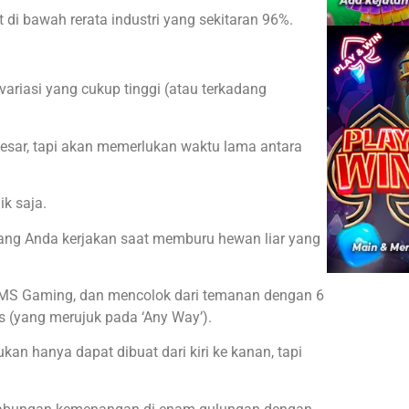
i bawah rerata industri yang sekitaran 96%.
 variasi yang cukup tinggi (atau terkadang
sar, tapi akan memerlukan waktu lama antara
k saja.
 yang Anda kerjakan saat memburu hewan liar yang
 WMS Gaming, dan mencolok dari temanan dengan 6
s (yang merujuk pada ‘Any Way’).
n hanya dapat dibuat dari kiri ke kanan, tapi