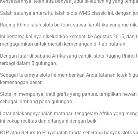
Kenyataannya, telah ada banyak judul di-launching yang tempat
Salah satunya antara itu ialah slots WMS classic ini, dengan j
Raging Rhino ialah slots bertopik satwa liar Afrika yang mem
Ini pertama kalinya dikeluarkan kembali ke Agustus 2015, da
mengagumkan untuk meraih kemenangan di tiap putaran.
Dengan latar di sabana Afrika yang cantik, slots Raging Rhino t
terbagi dalam 5 gulungan.
Sebagai tukarnya slots ini memberikan Anda tatanan letak 6 g
kemenangan besar.
Slots ini mempunyai detil grafis yang pantas, tampilkan hewan 
sebagai lambang pada gulungan.
Latar belakangnya ialah matahari tenggelam Afrika yang men
ini cukup realitas dan ditangani dengan baik.
RTP atau Return to Player ialah tanda seberapa banyak slots ya