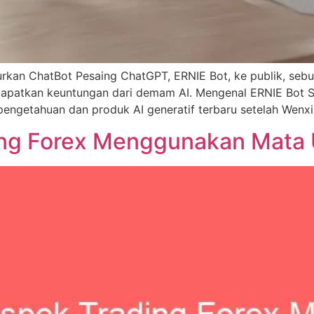
curkan ChatBot Pesaing ChatGPT, ERNIE Bot, ke publik, seb
dapatkan keuntungan dari demam AI. Mengenal ERNIE Bot 
pengetahuan dan produk AI generatif terbaru setelah Wenxi
ding Forex Menggunakan Mata