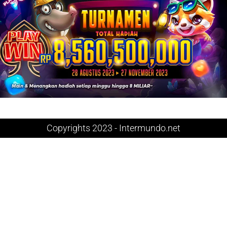
Copyrights 2023 - Intermundo.net