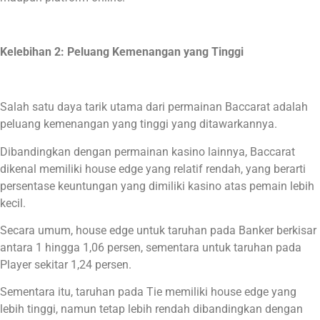
Kelebihan 2: Peluang Kemenangan yang Tinggi
Salah satu daya tarik utama dari permainan Baccarat adalah
peluang kemenangan yang tinggi yang ditawarkannya.
Dibandingkan dengan permainan kasino lainnya, Baccarat
dikenal memiliki house edge yang relatif rendah, yang berarti
persentase keuntungan yang dimiliki kasino atas pemain lebih
kecil.
Secara umum, house edge untuk taruhan pada Banker berkisar
antara 1 hingga 1,06 persen, sementara untuk taruhan pada
Player sekitar 1,24 persen.
Sementara itu, taruhan pada Tie memiliki house edge yang
lebih tinggi, namun tetap lebih rendah dibandingkan dengan