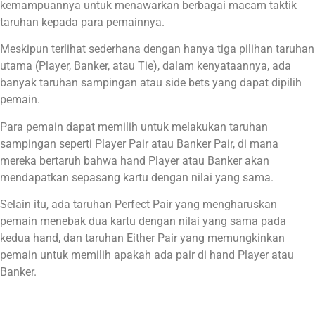
kemampuannya untuk menawarkan berbagai macam taktik
taruhan kepada para pemainnya.
Meskipun terlihat sederhana dengan hanya tiga pilihan taruhan
utama (Player, Banker, atau Tie), dalam kenyataannya, ada
banyak taruhan sampingan atau side bets yang dapat dipilih
pemain.
Para pemain dapat memilih untuk melakukan taruhan
sampingan seperti Player Pair atau Banker Pair, di mana
mereka bertaruh bahwa hand Player atau Banker akan
mendapatkan sepasang kartu dengan nilai yang sama.
Selain itu, ada taruhan Perfect Pair yang mengharuskan
pemain menebak dua kartu dengan nilai yang sama pada
kedua hand, dan taruhan Either Pair yang memungkinkan
pemain untuk memilih apakah ada pair di hand Player atau
Banker.