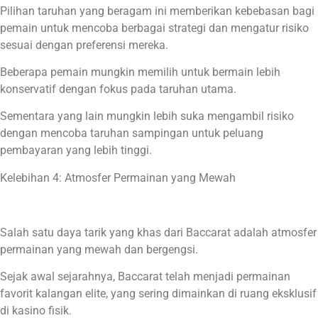
Pilihan taruhan yang beragam ini memberikan kebebasan bagi
pemain untuk mencoba berbagai strategi dan mengatur risiko
sesuai dengan preferensi mereka.
Beberapa pemain mungkin memilih untuk bermain lebih
konservatif dengan fokus pada taruhan utama.
Sementara yang lain mungkin lebih suka mengambil risiko
dengan mencoba taruhan sampingan untuk peluang
pembayaran yang lebih tinggi.
Kelebihan 4: Atmosfer Permainan yang Mewah
Salah satu daya tarik yang khas dari Baccarat adalah atmosfer
permainan yang mewah dan bergengsi.
Sejak awal sejarahnya, Baccarat telah menjadi permainan
favorit kalangan elite, yang sering dimainkan di ruang eksklusif
di kasino fisik.