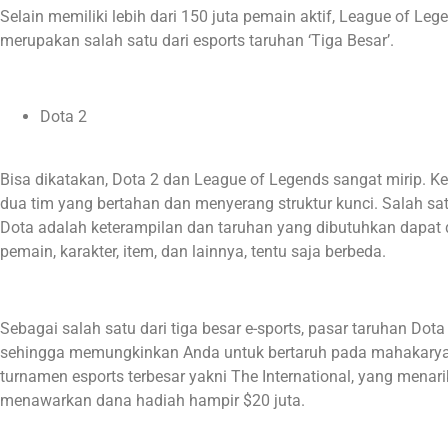
Selain memiliki lebih dari 150 juta pemain aktif, League of Leg
merupakan salah satu dari esports taruhan ‘Tiga Besar’.
Dota 2
Bisa dikatakan, Dota 2 dan League of Legends sangat mirip. 
dua tim yang bertahan dan menyerang struktur kunci. Salah sa
Dota adalah keterampilan dan taruhan yang dibutuhkan dapat di
pemain, karakter, item, dan lainnya, tentu saja berbeda.
Sebagai salah satu dari tiga besar e-sports, pasar taruhan Dota 
sehingga memungkinkan Anda untuk bertaruh pada mahakarya 
turnamen esports terbesar yakni The International, yang menari
menawarkan dana hadiah hampir $20 juta.