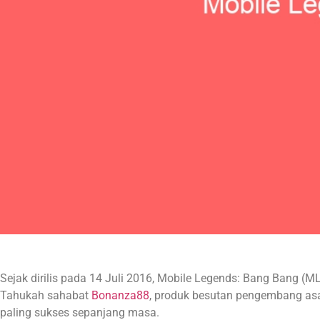
Sejak dirilis pada 14 Juli 2016, Mobile Legends: Bang Bang 
Tahukah sahabat
Bonanza88
, produk besutan pengembang asa
paling sukses sepanjang masa.