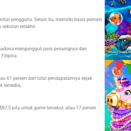
miliar pengguna. Selain itu, memiliki basis pemain
 sebulan terakhir.
imadona mengungguli para pesaingnya dan
Filipina.
tau 61 persen dari total pendapatannya sejak
 tersedia,.
87,5 juta untuk game tersebut, atau 17 persen