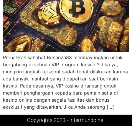
Pernahkah sahabat Bonanza88 membayangkan untuk
bergabung di sebuah VIP program kasino ? Jika ya,
mungkin langkah tersebut sudah tepat dilakukan karena
ada banyak manfaat yang didapatkan saat bermain
kasino. Pada dasarnya, VIP kasino dirancang untuk
memberi penghargaan kepada para pemain setia di
kasino online dengan segala fasilitas dan bonus
eksklusif yang ditawarkan. Jika Anda seorang […]
Copyrights 2023 - Intermundo.net