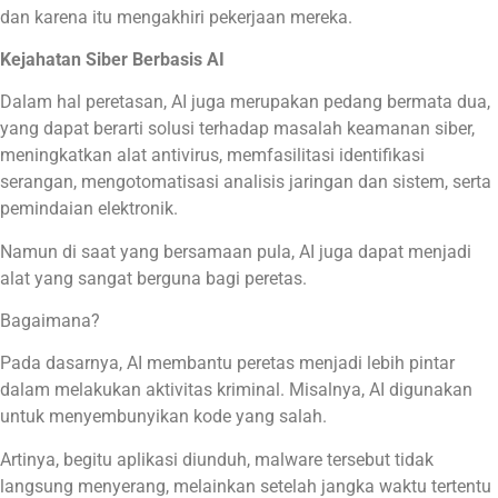
dan karena itu mengakhiri pekerjaan mereka.
Kejahatan Siber Berbasis AI
Dalam hal peretasan, AI juga merupakan pedang bermata dua,
yang dapat berarti solusi terhadap masalah keamanan siber,
meningkatkan alat antivirus, memfasilitasi identifikasi
serangan, mengotomatisasi analisis jaringan dan sistem, serta
pemindaian elektronik.
Namun di saat yang bersamaan pula, AI juga dapat menjadi
alat yang sangat berguna bagi peretas.
Bagaimana?
Pada dasarnya, AI membantu peretas menjadi lebih pintar
dalam melakukan aktivitas kriminal. Misalnya, AI digunakan
untuk menyembunyikan kode yang salah.
Artinya, begitu aplikasi diunduh, malware tersebut tidak
langsung menyerang, melainkan setelah jangka waktu tertentu