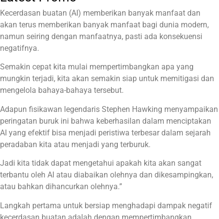
Kecerdasan buatan (AI) memberikan banyak manfaat dan
akan terus memberikan banyak manfaat bagi dunia modern,
namun seiring dengan manfaatnya, pasti ada konsekuensi
negatifnya.
Semakin cepat kita mulai mempertimbangkan apa yang
mungkin terjadi, kita akan semakin siap untuk memitigasi dan
mengelola bahaya-bahaya tersebut.
Adapun fisikawan legendaris Stephen Hawking menyampaikan
peringatan buruk ini bahwa keberhasilan dalam menciptakan
AI yang efektif bisa menjadi peristiwa terbesar dalam sejarah
peradaban kita atau menjadi yang terburuk.
Jadi kita tidak dapat mengetahui apakah kita akan sangat
terbantu oleh AI atau diabaikan olehnya dan dikesampingkan,
atau bahkan dihancurkan olehnya.”
Langkah pertama untuk bersiap menghadapi dampak negatif
kecerdasan buatan adalah dengan mempertimbangkan