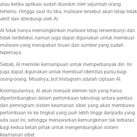
atau ketika aplikasi sudah diunduh oleh sejumlah orang
tertentu. Hingga saat itu tiba, malware tersebut akan tetap tidak
aktif dan dilindungi oleh AI.
AI tidak hanya memungkinkan malware tetap tersembunyi dan
tidak terdeteksi, namun juga dapat digunakan untuk membuat
malware yang merupakan tiruan dari sumber yang sudah
tepercaya.
Sebab, AI memiliki kemampuan untuk memperbanyak diri. Ini
juga dapat digunakan untuk membuat identitas palsu bagi
orang-orang. Misalnya, bot Instagram adalah ciptaan AI.
Kesimpulannya, AI akan menjadi elemen lain yang harus
dipertimbangkan dalam perlombaan teknologi antara peretas
dan pemrogram sistem keamanan siber, yang akan membawa
perlombaan ini ke tingkat yang jauh lebih tinggi daripada yang
ada saat ini, sehingga menawarkan kemungkinan tak terbatas
bagi kedua belah pihak untuk mengembangkan sistem
keamanan siber.