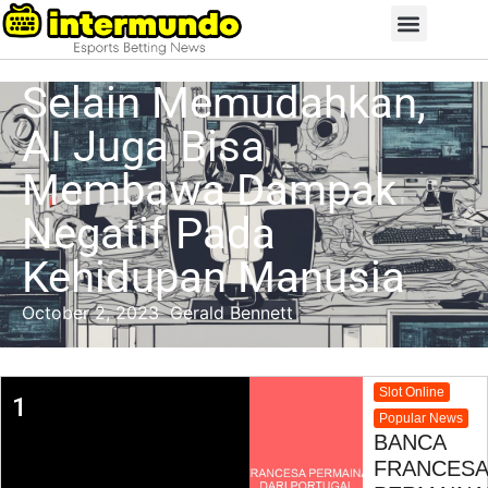
Selain Memudahkan,
AI Juga Bisa
Membawa Dampak
Negatif Pada
Kehidupan Manusia
October 2, 2023
Gerald Bennett
Slot Online
1
Popular News
BANCA
FRANCESA