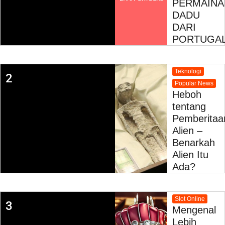
PERMAINA
DADU
DARI
PORTUGA
Teknologi
2
Popular News
Heboh
tentang
Pemberitaa
Alien –
Benarkah
Alien Itu
Ada?
Slot Online
3
Mengenal
Lebih