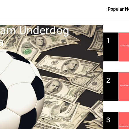
Popular 
Team Underdog
a
1
2
3