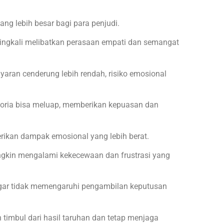
ng lebih besar bagi para penjudi.
ingkali melibatkan perasaan empati dan semangat
an cenderung lebih rendah, risiko emosional
uforia bisa meluap, memberikan kepuasan dan
rikan dampak emosional yang lebih berat.
mungkin mengalami kekecewaan dan frustrasi yang
 agar tidak memengaruhi pengambilan keputusan
timbul dari hasil taruhan dan tetap menjaga