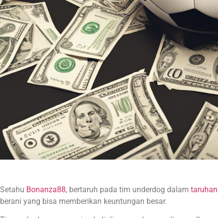
Setahu
Bonanza88
, bertaruh pada tim underdog dalam
taruhan
berani yang bisa memberikan keuntungan besar.