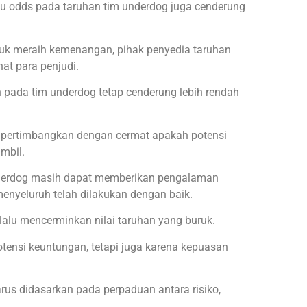
tau odds pada taruhan tim underdog juga cenderung
tuk meraih kemenangan, pihak penyedia taruhan
at para penjudi.
pada tim underdog tetap cenderung lebih rendah
mpertimbangkan dengan cermat apakah potensi
mbil.
nderdog masih dapat memberikan pengalaman
menyeluruh telah dilakukan dengan baik.
lalu mencerminkan nilai taruhan yang buruk.
tensi keuntungan, tetapi juga karena kepuasan
rus didasarkan pada perpaduan antara risiko,