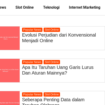
News
Slot Online
Teknologi
Internet Marketing
Popular News
Slot Online
Evolusi Perjudian dari Konvensional
Menjadi Online
Popular News
Slot Online
Apa Itu Taruhan Uang Garis Lurus
Dan Aturan Mainnya?
Popular News
Slot Online
Seberapa Penting Data dalam