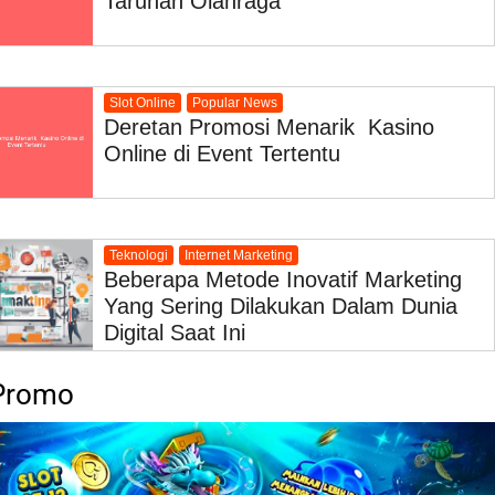
Taruhan Olahraga
Slot Online
Popular News
Deretan Promosi Menarik Kasino
Online di Event Tertentu
Teknologi
Internet Marketing
Beberapa Metode Inovatif Marketing
Yang Sering Dilakukan Dalam Dunia
Digital Saat Ini
 Promo