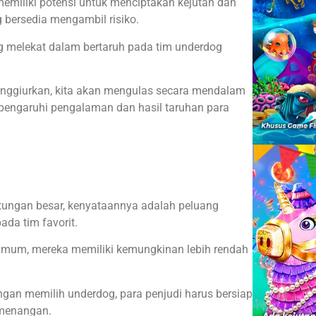
memiliki potensi untuk menciptakan kejutan dan
bersedia mengambil risiko.
g melekat dalam bertaruh pada tim underdog
enggiurkan, kita akan mengulas secara mendalam
engaruhi pengalaman dan hasil taruhan para
tungan besar, kenyataannya adalah peluang
ada tim favorit.
umum, mereka memiliki kemungkinan lebih rendah
ngan memilih underdog, para penjudi harus bersiap
emenangan.