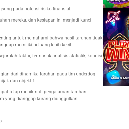
ung pada potensi risiko finansial.
uhan mereka, dan kesiapan ini menjadi kunci
enting untuk memahami bahwa hasil taruhan tidak
anggap memiliki peluang lebih kecil.
umlah faktor, termasuk analisis statistik, kondisi
gian dari dinamika taruhan pada tim underdog
jak dan objektif.
dapat tetap menikmati pengalaman taruhan
im yang dianggap kurang diunggulkan.
o