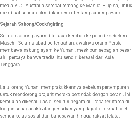
media VICE Australia sempat terbang ke Manila, Filipina, untuk
membuat sebuah film dokumenter tentang sabung ayam.
Sejarah Sabong/Cockfighting
Sejarah sabung ayam ditelusuri kembali ke periode sebelum
Masehi. Selama abad pertengahan, awalnya orang Persia
membawa sabung ayam ke Yunani, meskipun sebagian besar
ahli percaya bahwa tradisi itu sendiri berasal dari Asia
Tenggara.
Lalu, orang Yunani mempraktikkannya sebelum pertempuran
untuk mendorong prajurit mereka bertindak dengan berani. Ini
kemudian dikenal luas di seluruh negara di Eropa terutama di
Inggris sebagai aktivitas perjudian yang dapat dinikmati oleh
semua kelas sosial dari bangsawan hingga rakyat jelata.