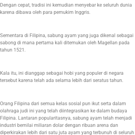
Dengan cepat, tradisi ini kemudian menyebar ke seluruh dunia
karena dibawa oleh para pemukim Inggris.
Sementara di Filipina, sabung ayam yang juga dikenal sebagai
sabong di mana pertama kali ditemukan oleh Magellan pada
tahun 1521.
Kala itu, ini dianggap sebagai hobi yang populer di negara
tersebut karena telah ada selama lebih dari seratus tahun.
Orang Filipina dari semua kelas sosial pun ikut serta dalam
olahraga judi ini yang telah diintegrasikan ke dalam budaya
Filipina. Lantaran popularitasnya, sabung ayam telah menjadi
industri bernilai miliaran dolar dengan ribuan arena dan
diperkirakan lebih dari satu juta ayam yang terbunuh di seluruh