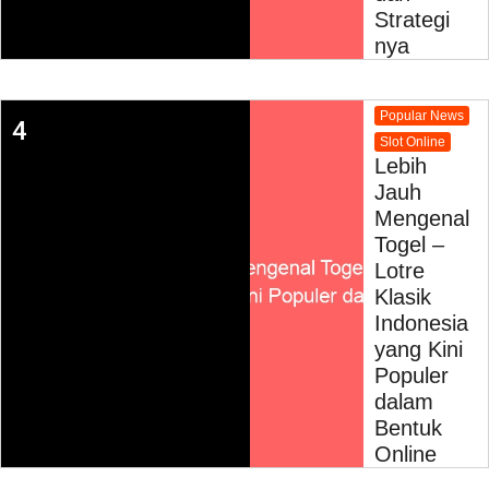
Strategi
nya
Popular News
4
Slot Online
Lebih
Jauh
Mengenal
Togel –
Lotre
Klasik
Indonesia
yang Kini
Populer
dalam
Bentuk
Online