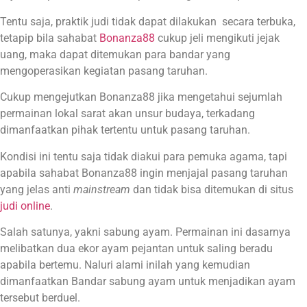
Tentu saja, praktik judi tidak dapat dilakukan secara terbuka,
tetapip bila sahabat
Bonanza88
cukup jeli mengikuti jejak
uang, maka dapat ditemukan para bandar yang
mengoperasikan kegiatan pasang taruhan.
Cukup mengejutkan Bonanza88 jika mengetahui sejumlah
permainan lokal sarat akan unsur budaya, terkadang
dimanfaatkan pihak tertentu untuk pasang taruhan.
Kondisi ini tentu saja tidak diakui para pemuka agama, tapi
apabila sahabat Bonanza88 ingin menjajal pasang taruhan
yang jelas anti
mainstream
dan tidak bisa ditemukan di situs
judi online
.
Salah satunya, yakni sabung ayam. Permainan ini dasarnya
melibatkan dua ekor ayam pejantan untuk saling beradu
apabila bertemu. Naluri alami inilah yang kemudian
dimanfaatkan Bandar sabung ayam untuk menjadikan ayam
tersebut berduel.