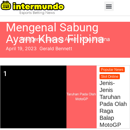
Mengenal Sabung
Ayam Khas Filipina
April 19, 2023
Gerald Bennett
Popular News
1
Slot Online
Jenis-
Jenis
Taruhan
Pada Olah
Raga
Balap
MotoGP