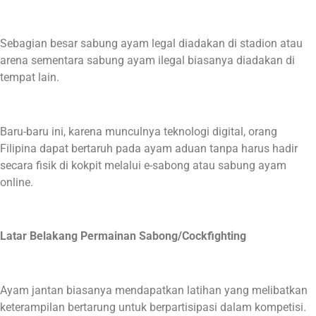
Sebagian besar sabung ayam legal diadakan di stadion atau
arena sementara sabung ayam ilegal biasanya diadakan di
tempat lain.
Baru-baru ini, karena munculnya teknologi digital, orang
Filipina dapat bertaruh pada ayam aduan tanpa harus hadir
secara fisik di kokpit melalui e-sabong atau sabung ayam
online.
Latar Belakang Permainan Sabong/Cockfighting
Ayam jantan biasanya mendapatkan latihan yang melibatkan
keterampilan bertarung untuk berpartisipasi dalam kompetisi.