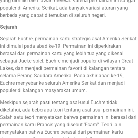
yang dimiliki oleh lawan mereka. Karena permainan ini sangat
populer di Amerika Serikat, ada banyak variasi aturan yang
berbeda yang dapat ditemukan di seluruh negeri.
Sejarah
Sejarah Euchre, permainan kartu strategis asal Amerika Serikat
ini dimulai pada abad ke-19. Permainan ini diperkirakan
berasal dari permainan kartu yang lebih tua yang dikenal
sebagai Juckerspiel. Euchre menjadi populer di wilayah Great
Lakes, dan menjadi permainan favorit di kalangan tentara
selama Perang Saudara Amerika. Pada akhir abad ke-19,
Euchre menyebar ke seluruh Amerika Serikat dan menjadi
populer di kalangan masyarakat umum.
Meskipun sejarah pasti tentang asal-usul Euchre tidak
diketahui, ada beberapa teori tentang asal-usul permainan ini.
Salah satu teori menyatakan bahwa permainan ini berasal dari
permainan kartu Prancis yang disebut ‘Écarté’. Teori lain
menyatakan bahwa Euchre berasal dari permainan kartu