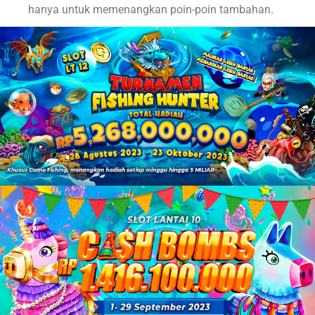
hanya untuk memenangkan poin-poin tambahan.