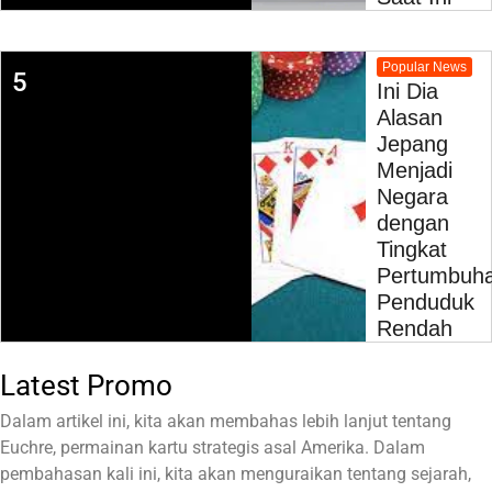
Popular News
5
Ini Dia
Alasan
Jepang
Menjadi
Negara
dengan
Tingkat
Pertumbuh
Penduduk
Rendah
Latest Promo
Dalam artikel ini, kita akan membahas lebih lanjut tentang
Euchre, permainan kartu strategis asal Amerika. Dalam
pembahasan kali ini, kita akan menguraikan tentang sejarah,