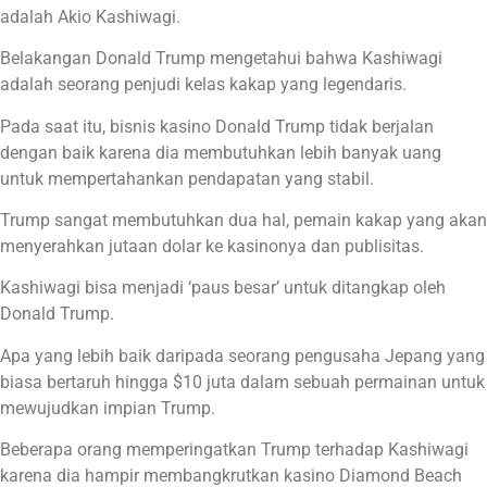
adalah Akio Kashiwagi.
Belakangan Donald Trump mengetahui bahwa Kashiwagi
adalah seorang penjudi kelas kakap yang legendaris.
Pada saat itu, bisnis kasino Donald Trump tidak berjalan
dengan baik karena dia membutuhkan lebih banyak uang
untuk mempertahankan pendapatan yang stabil.
Trump sangat membutuhkan dua hal, pemain kakap yang akan
menyerahkan jutaan dolar ke kasinonya dan publisitas.
Kashiwagi bisa menjadi ‘paus besar’ untuk ditangkap oleh
Donald Trump.
Apa yang lebih baik daripada seorang pengusaha Jepang yang
biasa bertaruh hingga $10 juta dalam sebuah permainan untuk
mewujudkan impian Trump.
Beberapa orang memperingatkan Trump terhadap Kashiwagi
karena dia hampir membangkrutkan kasino Diamond Beach