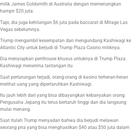
milik James Goldsmith di Australia dengan memenangkan
hampir $20 juta.
Tapi, dia juga kehilangan $6 juta pada baccarat di Mirage Las
Vegas sebelumnya.
Trump mengambil kesempatan dan mengundang Kashiwagi ke
Atlantic City untuk berjudi di Trump Plaza Casino miliknya.
Dia menyiapkan penthouse khusus untuknya di Trump Plaza.
Kashiwagi menerima tantangan itu.
Saat pertarungan terjadi, orang-orang di kasino terheran-heran
melihat uang yang dipertaruhkan Kashiwagi.
Itu jauh lebih dari yang bisa dibayangkan kebanyakan orang.
Pengusaha Jepang itu terus bertaruh tinggi dan dia langsung
mulai menang.
Saat itulah Trump menyadari bahwa dia berjudi melawan
seorang pria yang bisa menghasilkan $40 atau $50 juta dalam