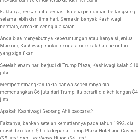
Faktanya, rencana itu berhasil karena permainan berlangsung
selama lebih dari lima hari. Semakin banyak Kashiwagi
bermain, semakin sering dia kalah.
Anda bisa menyebutnya keberuntungan atau hanya si jenius
Marcum, Kashiwagi mulai mengalami kekalahan beruntun
yang signifikan.
Setelah enam hari berjudi di Trump Plaza, Kashiwagi kalah $10
juta.
Mempertimbangkan fakta bahwa sebelumnya dia
memenangkan $6 juta dari Trump, itu berarti dia kehilangan $4
juta.
Apakah Kashiwagi Seorang Ahli baccarat?
Faktanya, bahkan setelah kematiannya pada tahun 1992, dia
masih berutang $9 juta kepada Trump Plaza Hotel and Casino
($5 juta) dan Las Vegas Hilton ($4 juta).