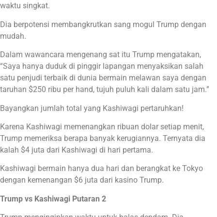
waktu singkat.
Dia berpotensi membangkrutkan sang mogul Trump dengan
mudah.
Dalam wawancara mengenang sat itu Trump mengatakan,
“Saya hanya duduk di pinggir lapangan menyaksikan salah
satu penjudi terbaik di dunia bermain melawan saya dengan
taruhan $250 ribu per hand, tujuh puluh kali dalam satu jam.”
Bayangkan jumlah total yang Kashiwagi pertaruhkan!
Karena Kashiwagi memenangkan ribuan dolar setiap menit,
Trump memeriksa berapa banyak kerugiannya. Ternyata dia
kalah $4 juta dari Kashiwagi di hari pertama.
Kashiwagi bermain hanya dua hari dan berangkat ke Tokyo
dengan kemenangan $6 juta dari kasino Trump.
Trump vs Kashiwagi Putaran 2