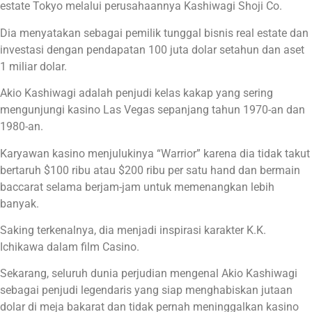
estate Tokyo melalui perusahaannya Kashiwagi Shoji Co.
Dia menyatakan sebagai pemilik tunggal bisnis real estate dan
investasi dengan pendapatan 100 juta dolar setahun dan aset
1 miliar dolar.
Akio Kashiwagi adalah penjudi kelas kakap yang sering
mengunjungi kasino Las Vegas sepanjang tahun 1970-an dan
1980-an.
Karyawan kasino menjulukinya “Warrior” karena dia tidak takut
bertaruh $100 ribu atau $200 ribu per satu hand dan bermain
baccarat selama berjam-jam untuk memenangkan lebih
banyak.
Saking terkenalnya, dia menjadi inspirasi karakter K.K.
Ichikawa dalam film Casino.
Sekarang, seluruh dunia perjudian mengenal Akio Kashiwagi
sebagai penjudi legendaris yang siap menghabiskan jutaan
dolar di meja bakarat dan tidak pernah meninggalkan kasino