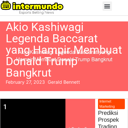
Akio Kashiwagi
Legenda Baccarat
yang Hampir Membuat
Donald Trump
Bangkrut
February 27, 2023
Gerald Bennett
Internet
1
Marketing
Prediksi
Prospek
Trading