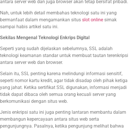
antara server web dan juga browser akan tetap bersifat pribadi.
Nah, untuk lebih detail membahas teknologi satu ini yang
bermanfaat dalam mengamankan situs
slot online
simak
sampai habis artikel satu ini.
Sekilas Mengenal Teknologi Enkrips Digital
Seperti yang sudah dijelaskan sebelumnya, SSL adalah
teknologi keamanan standar untuk membuat tautan terenkripsi
antara server web dan browser.
Selain itu, SSL penting karena melindungi informasi sensitif,
seperti nomor kartu kredit, agar tidak disadap oleh pihak ketiga
yang jahat. Ketika sertifikat SSL digunakan, informasi menjadi
tidak dapat dibaca oleh semua orang kecuali server yang
berkomunikasi dengan situs web.
Jenis enkripsi satu ini juga penting lantaran membantu dalam
membangun kepercayaan antara situs web serta
pengunjungnya. Pasalnya, ketika pengunjung melihat bahwa