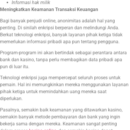
Informasi hak milik
Meningkatkan Keamanan Transaksi Keuangan
Bagi banyak penjudi online, anonimitas adalah hal yang
penting. Di sinilah enkripsi berperan dan melindungi Anda.
Berkat teknologi enkripsi, banyak layanan pihak ketiga tidak
memerlukan informasi pribadi apa pun tentang pengguna.
Program-program ini akan bertindak sebagai perantara antara
bank dan kasino, tanpa perlu membagikan data pribadi apa
pun di luar itu.
Teknologi enkripsi juga mempercepat seluruh proses untuk
pemain. Hal ini memungkinkan mereka menggunakan layanan
pihak ketiga untuk memindahkan uang mereka saat
diperlukan.
Pasalnya, semakin baik keamanan yang ditawarkan kasino,
semakin banyak metode pembayaran dan bank yang ingin
bekerja sama dengan mereka. Keamanan sangat penting