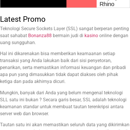
Rhino
Latest Promo
Teknologi Secure Sockets Layer (SSL) sangat berperan penting
saat sahabat
Bonanza88
bermain judi di
kasino
online dengan
uang sungguhan.
Hal ini dikarenakan bisa memberikan keamaanan setiap
transaksi yang Anda lakukan baik dari sisi penyetoran,
penarikan, serta memastikan informasi keuangan dan pribadi
apa pun yang dimasukkan tidak dapat diakses oleh pihak
ketiga dan pada akhirnya dicuri.
Mungkin, banyak dari Anda yang belum mengenal teknologi
SLL satu ini bukan ? Secara garis besar, SSL adalah teknologi
keamanan standar untuk membuat tautan terenkripsi antara
server web dan browser.
Tautan satu ini akan memastikan seluruh data yang dikirimkan