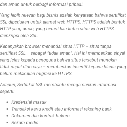
dan aman untuk berbagi informasi pribadi.
Yang lebih relevan bagi bisnis adalah kenyataan bahwa sertifikat
SSL diperlukan untuk alamat web HTTPS. HTTPS adalah bentuk
HTTP yang aman, yang berarti lalu lintas situs web HTTPS
dienkripsi oleh SSL.
Kebanyakan browser menandai situs HTTP – situs tanpa
sertifikat SSL – sebagai “tidak aman”. Hal ini memberikan sinyal
yang jelas kepada pengguna bahwa situs tersebut mungkin
tidak dapat dipercaya – memberikan insentif kepada bisnis yang
belum melakukan migrasi ke HTTPS.
Adapun, Sertifikat SSL membantu mengamankan informasi
seperti:
Kredensial masuk
Transaksi kartu kredit atau informasi rekening bank
Dokumen dan kontrak hukum
Rekam medis