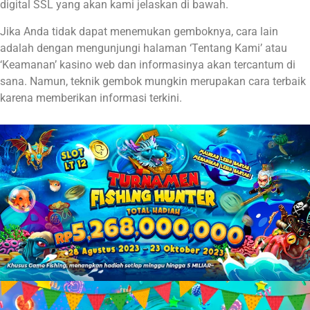
digital SSL yang akan kami jelaskan di bawah.
Jika Anda tidak dapat menemukan gemboknya, cara lain
adalah dengan mengunjungi halaman ‘Tentang Kami’ atau
‘Keamanan’ kasino web dan informasinya akan tercantum di
sana.
Namun, teknik gembok mungkin merupakan cara terbaik
karena memberikan informasi terkini.