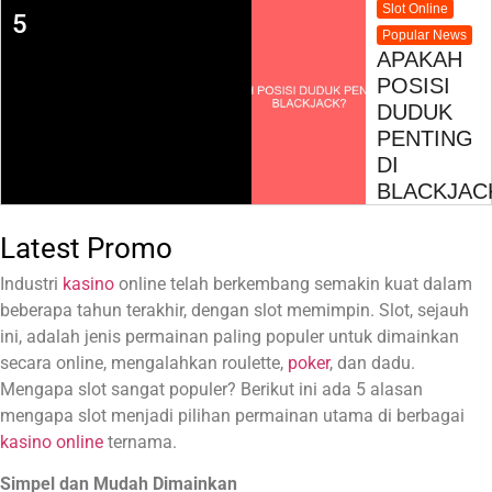
Slot Online
5
Popular News
APAKAH
POSISI
DUDUK
PENTING
DI
BLACKJAC
Latest Promo
Industri
kasino
online telah berkembang semakin kuat dalam
beberapa tahun terakhir, dengan slot memimpin. Slot, sejauh
ini, adalah jenis permainan paling populer untuk dimainkan
secara online, mengalahkan roulette,
poker
, dan dadu.
Mengapa slot sangat populer? Berikut ini ada 5 alasan
mengapa slot menjadi pilihan permainan utama di berbagai
kasino online
ternama.
Simpel dan Mudah Dimainkan