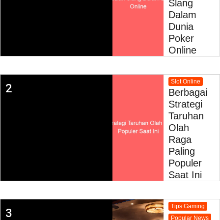
Slang
Dalam
Dunia
Poker
Online
Slot Online
2
Berbagai
Strategi
Taruhan
Olah
Raga
Paling
Populer
Saat Ini
Tips Gaming
3
Popular News