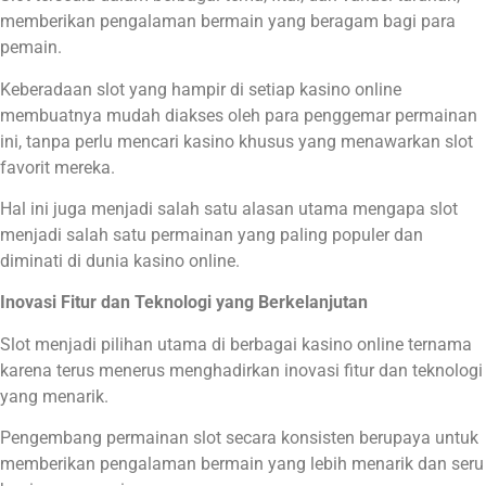
memberikan pengalaman bermain yang beragam bagi para
pemain.
Keberadaan slot yang hampir di setiap kasino online
membuatnya mudah diakses oleh para penggemar permainan
ini, tanpa perlu mencari kasino khusus yang menawarkan slot
favorit mereka.
Hal ini juga menjadi salah satu alasan utama mengapa slot
menjadi salah satu permainan yang paling populer dan
diminati di dunia kasino online.
Inovasi Fitur dan Teknologi yang Berkelanjutan
Slot menjadi pilihan utama di berbagai kasino online ternama
karena terus menerus menghadirkan inovasi fitur dan teknologi
yang menarik.
Pengembang permainan slot secara konsisten berupaya untuk
memberikan pengalaman bermain yang lebih menarik dan seru