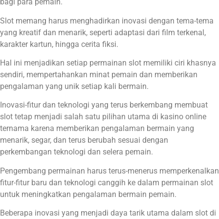
bagi para pemain.
Slot memang harus menghadirkan inovasi dengan tema-tema
yang kreatif dan menarik, seperti adaptasi dari film terkenal,
karakter kartun, hingga cerita fiksi.
Hal ini menjadikan setiap permainan slot memiliki ciri khasnya
sendiri, mempertahankan minat pemain dan memberikan
pengalaman yang unik setiap kali bermain.
Inovasi-fitur dan teknologi yang terus berkembang membuat
slot tetap menjadi salah satu pilihan utama di kasino online
ternama karena memberikan pengalaman bermain yang
menarik, segar, dan terus berubah sesuai dengan
perkembangan teknologi dan selera pemain.
Pengembang permainan harus terus-menerus memperkenalkan
fitur-fitur baru dan teknologi canggih ke dalam permainan slot
untuk meningkatkan pengalaman bermain pemain.
Beberapa inovasi yang menjadi daya tarik utama dalam slot di