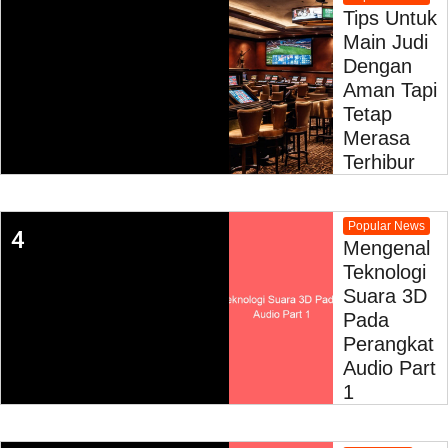
Tips Untuk
Main Judi
Dengan
Aman Tapi
Tetap
Merasa
Terhibur
Popular News
4
Mengenal
Teknologi
Suara 3D
Pada
Perangkat
Audio Part
1